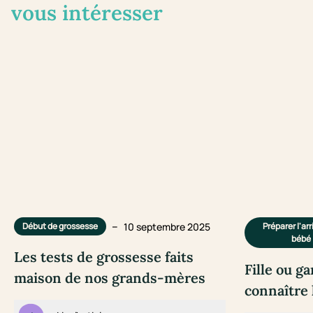
vous intéresser
–
10 septembre 2025
Début de grossesse
Préparer l'ar
bébé
Les tests de grossesse faits
Fille ou ga
maison de nos grands-mères
connaître 