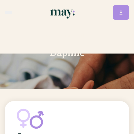
Accueil
/
Prénoms
/
Daphne
Daphne