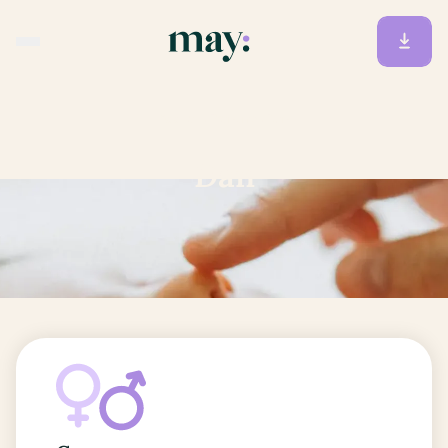
Accueil
/
Prénoms
/
Dan
Dan