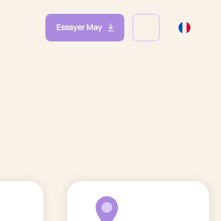
Essayer May
eprises