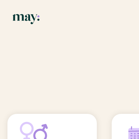
Application
Ressources
Fonctionnalités
Blog
Accueil
/
Prénoms
/
Dalia
Mission
Guide des pr
Dalia
Newsletters