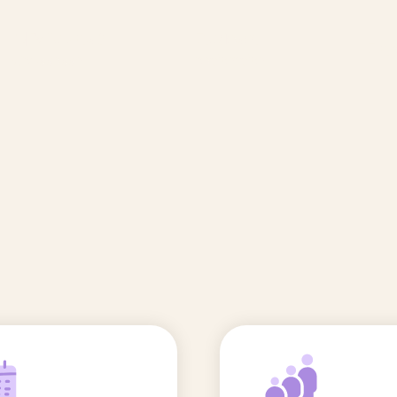
🆕 Polluants &
Etudes et
Entr
Grossesse
recherche
Comité scientifique
énoms
Exposition aux écrans des 0-3
ans
Sommeil de l'enfant
IA et parentalité