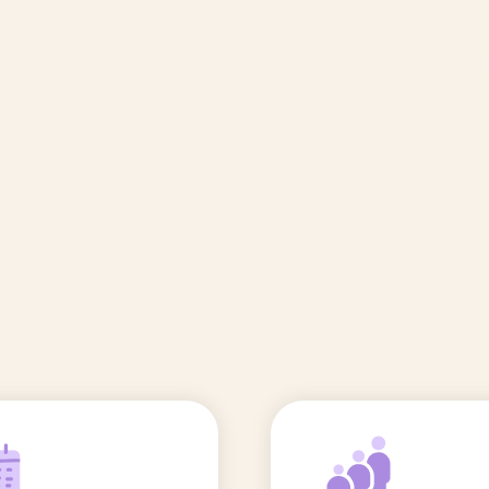
🆕 Polluants &
Etudes et
Entr
Grossesse
recherche
Comité scientifique
énoms
Exposition aux écrans des 0-3
ans
Sommeil de l'enfant
IA et parentalité