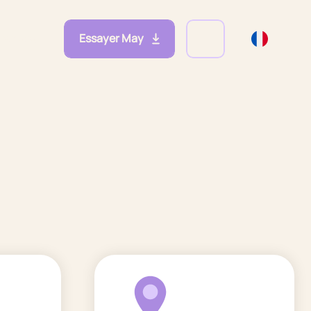
Essayer May
eprises