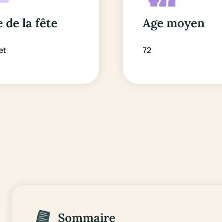
 de la fête
Age moyen
let
72
Sommaire