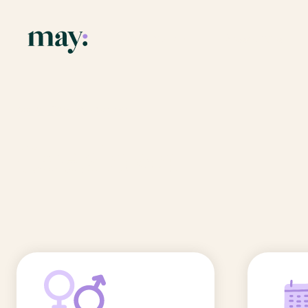
Application
Ressources
Fonctionnalités
Blog
Accueil
/
Prénoms
/
Czeslawa
Mission
Guide des pr
Czeslawa
Newsletters