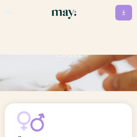
Accueil
/
Prénoms
/
Court
Court