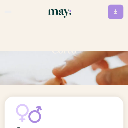
Accueil
/
Prénoms
/
Corto
Corto