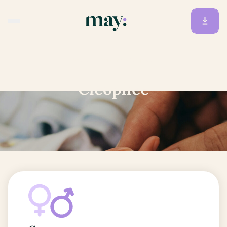
Accueil
/
Prénoms
/
Cleophee
Cleophee