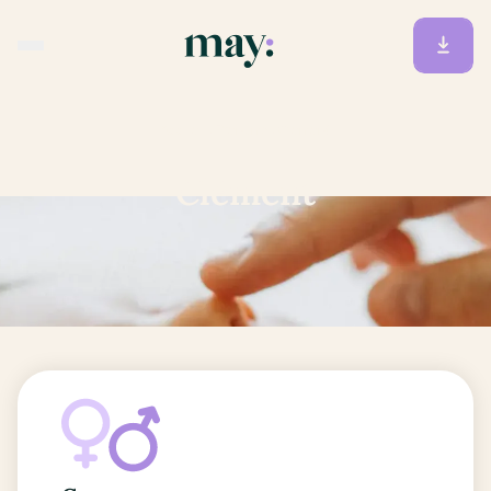
Accueil
/
Prénoms
/
Clément
Clément