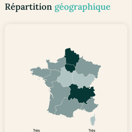
Répartition
géographique
Très
Très