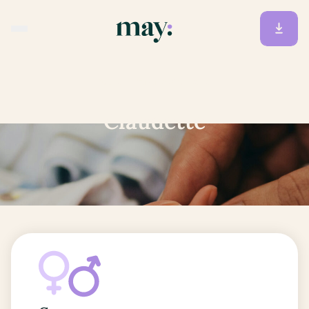
Accueil
/
Prénoms
/
Claudette
Claudette