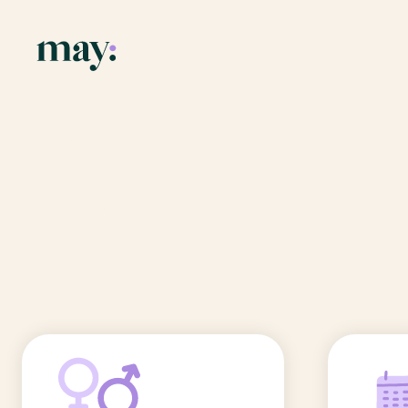
Application
Ressources
Fonctionnalités
Blog
Accueil
/
Prénoms
/
Chloe
Mission
Guide des pr
Chloe
Newsletters