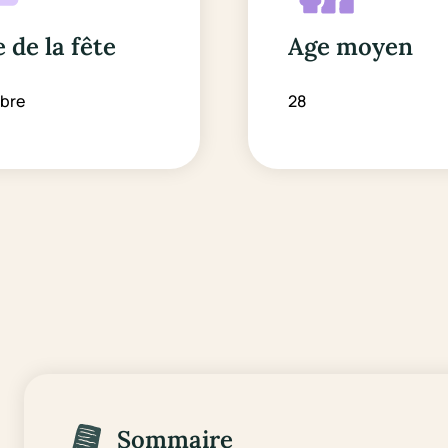
 de la fête
Age moyen
obre
28
Sommaire