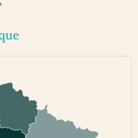
e.
que