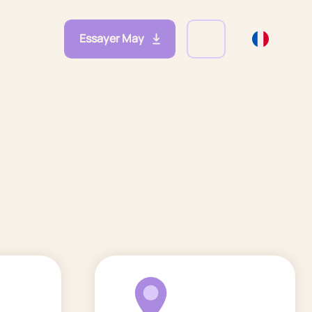
Essayer May
eprises