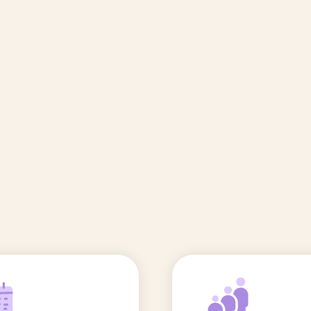
🆕 Polluants &
Etudes et
Entr
Grossesse
recherche
Comité scientifique
énoms
Exposition aux écrans des 0-3
ans
Sommeil de l'enfant
IA et parentalité