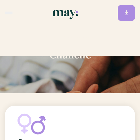
Accueil
/
Prénoms
/
Chanelle
Chanelle