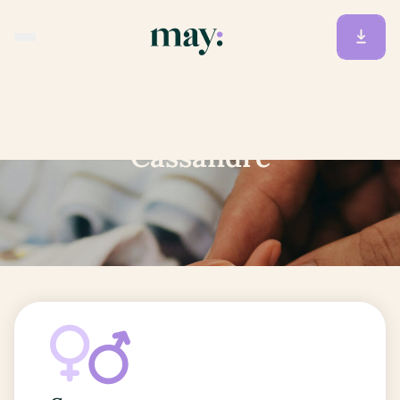
Accueil
/
Prénoms
/
Cassandre
Cassandre