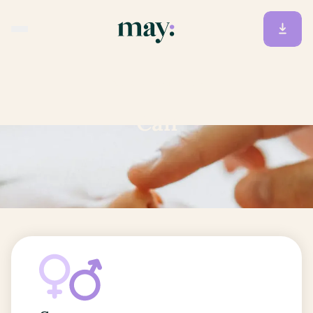
Accueil
/
Prénoms
/
Can
Can