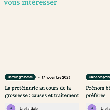
vous intéresser
–
17 novembre 2023
Déroulé grossesse
Guide des pré
La protéinurie au cours de la
Prénom bé
grossesse : causes et traitement
préférés
Lire l'article
Lire l'