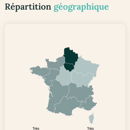
Répartition
géographique
Très
Très