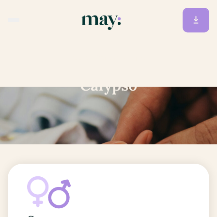
Accueil
/
Prénoms
/
Calypso
Calypso