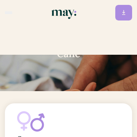
Accueil
/
Prénoms
/
Calie
Calie