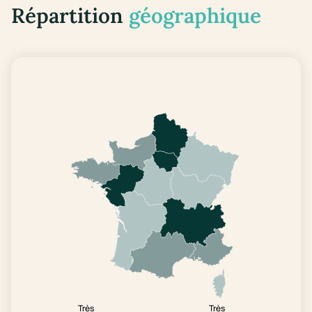
Répartition
géographique
Très
Très