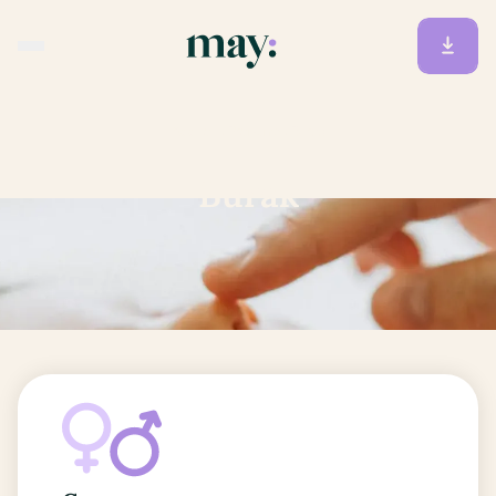
Accueil
/
Prénoms
/
Burak
Burak