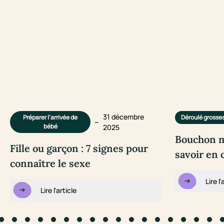
31 décembre
Préparer l'arrivée de
Déroulé grosse
–
bébé
2025
Bouchon mu
Fille ou garçon : 7 signes pour
savoir en 
connaître le sexe
Lire l'
Lire l'article