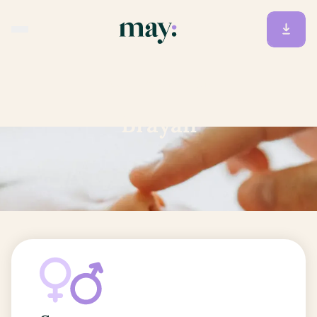
Accueil
/
Prénoms
/
Brayan
Brayan