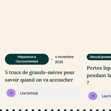
4 novembre
Préparation à
Déroulé grosse
–
l'accouchement
2025
Pertes liq
5 trucs de grands-mères pour
pendant la
savoir quand on va accoucher
?
Lire l'article
Lire l'