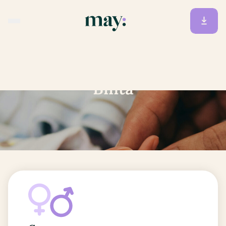
Accueil
/
Prénoms
/
Binta
Binta