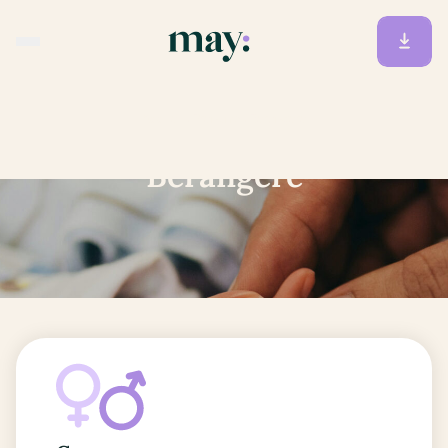
Accueil
/
Prénoms
/
Berangere
Berangere