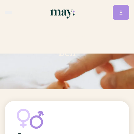
Accueil
/
Prénoms
/
Ben
Ben