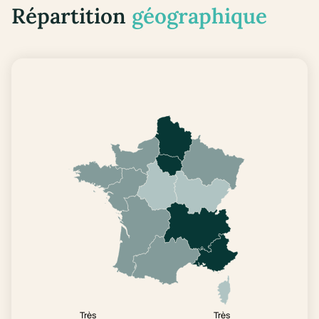
Répartition
géographique
Très
Très