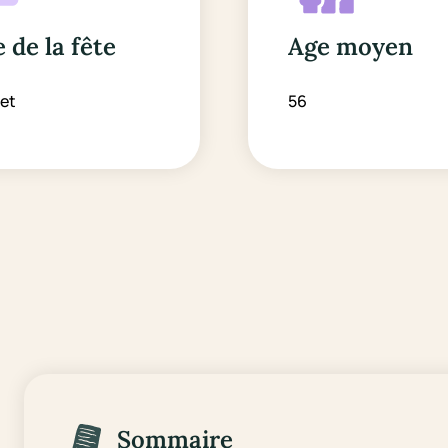
 de la fête
Age moyen
let
56
Sommaire