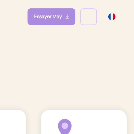
Essayer May
eprises