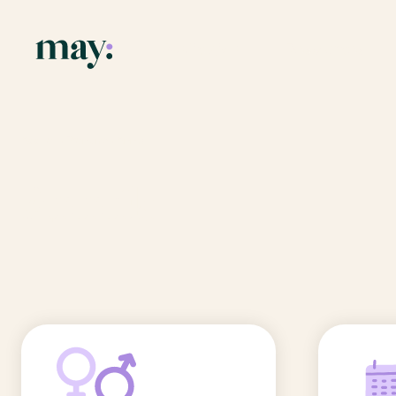
Application
Ressources
Fonctionnalités
Blog
Accueil
/
Prénoms
/
Annik
Mission
Guide des pr
Annik
Newsletters