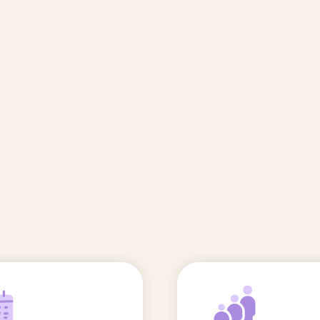
🆕 Polluants &
Etudes et
Entr
Grossesse
recherche
Comité scientifique
énoms
Exposition aux écrans des 0-3
ans
Sommeil de l'enfant
IA et parentalité