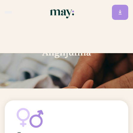
Accueil
/
Prénoms
/
Anghjulina
Anghjulina