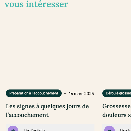
vous intéresser
–
14 mars 2025
Préparation à l'accouchement
Déroulé grosse
Les signes à quelques jours de
Grossesse 
l’accouchement
douleurs s
Lire l'article
Lire l'