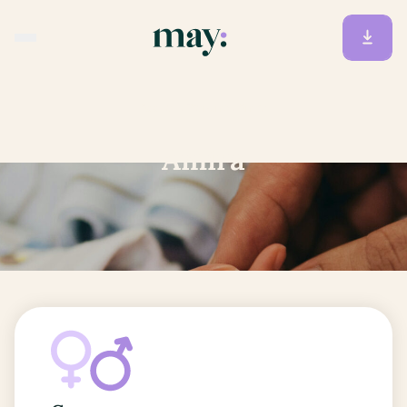
Accueil
/
Prénoms
/
Amira
Amira