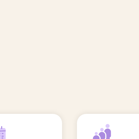
🆕 Polluants &
Etudes et
Entr
Grossesse
recherche
Comité scientifique
énoms
Exposition aux écrans des 0-3
ans
Sommeil de l'enfant
IA et parentalité