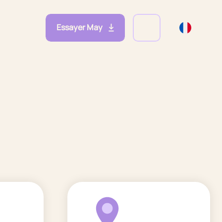
Essayer May
eprises