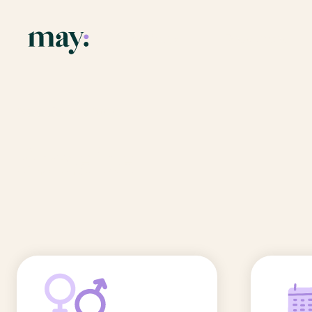
Application
Ressources
Fonctionnalités
Blog
Accueil
/
Prénoms
/
Amelie
Mission
Guide des pr
Amelie
Newsletters