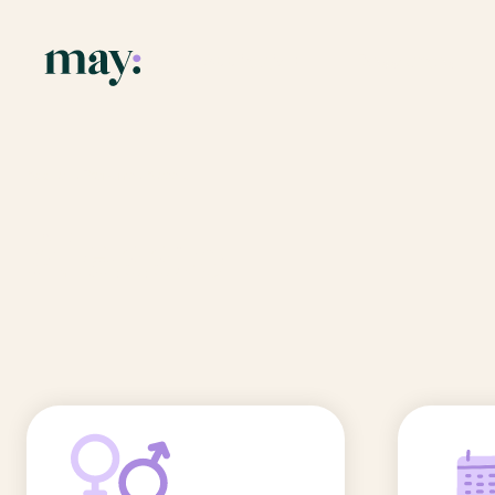
Application
Ressources
Fonctionnalités
Blog
Accueil
/
Prénoms
/
Alessio
Mission
Guide des pr
Alessio
Newsletters