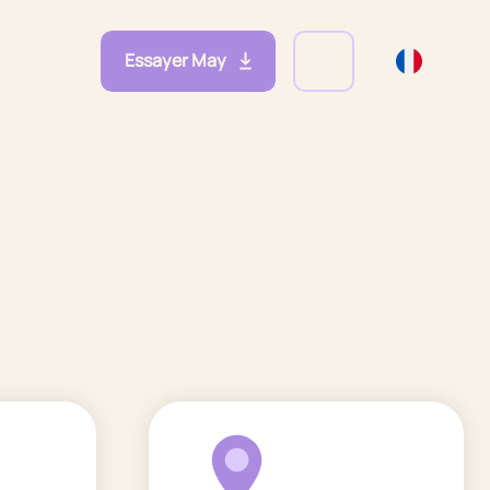
Essayer May
eprises