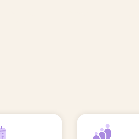
🆕 Polluants &
Etudes et
Entr
Grossesse
recherche
Comité scientifique
énoms
Exposition aux écrans des 0-3
ans
Sommeil de l'enfant
IA et parentalité