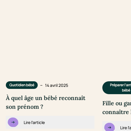
–
14 avril 2025
Quotidien bébé
Préparer l'ar
bébé
À quel âge un bébé reconnaît
Fille ou ga
son prénom ?
connaître 
Lire l'article
Lire l'