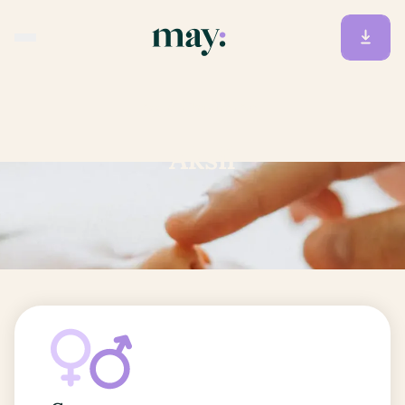
Accueil
/
Prénoms
/
Aksil
Aksil