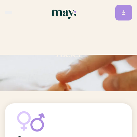
Accueil
/
Prénoms
/
Aksel
Aksel