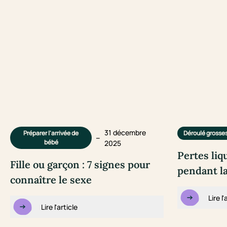
31 décembre
Préparer l'arrivée de
Déroulé grosse
–
bébé
2025
Pertes liq
Fille ou garçon : 7 signes pour
pendant l
connaître le sexe
Lire l'
Lire l'article