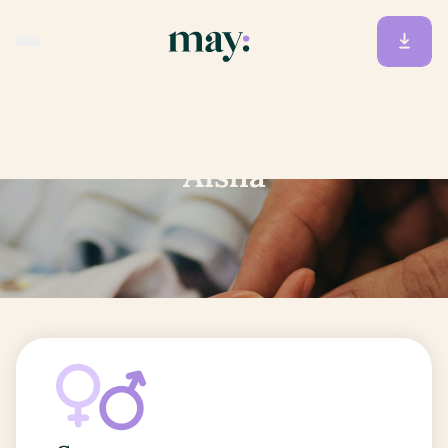
Accueil
/
Prénoms
/
Aïsha
Aïsha