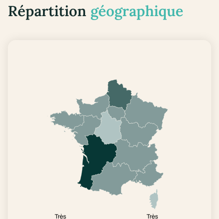
Répartition
géographique
Très
Très