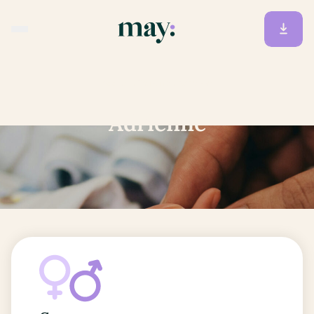
Accueil
/
Prénoms
/
Adrienne
Adrienne