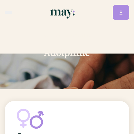
Accueil
/
Prénoms
/
Adolphine
Adolphine