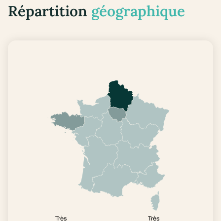
Répartition
géographique
Très
Très