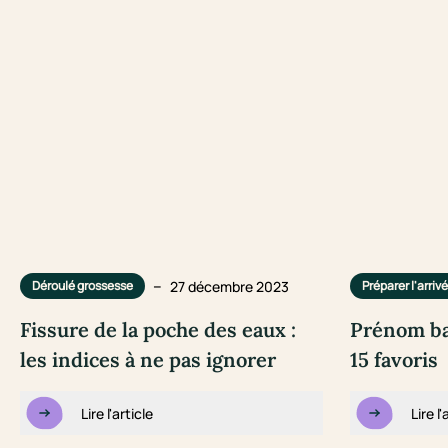
–
27 décembre 2023
Déroulé grossesse
Préparer l'arriv
Fissure de la poche des eaux :
Prénom ba
les indices à ne pas ignorer
15 favoris
Lire l'article
Lire l'