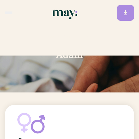
Accueil
/
Prénoms
/
Adam
Adam