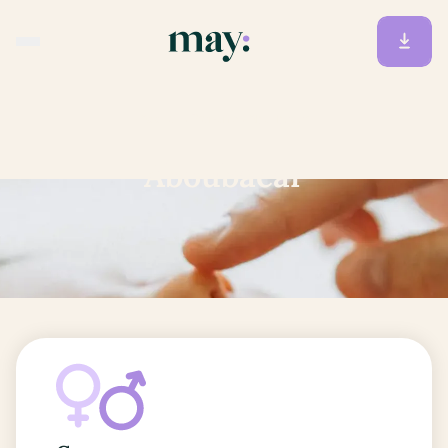
Accueil
/
Prénoms
/
Aboubacar
Aboubacar