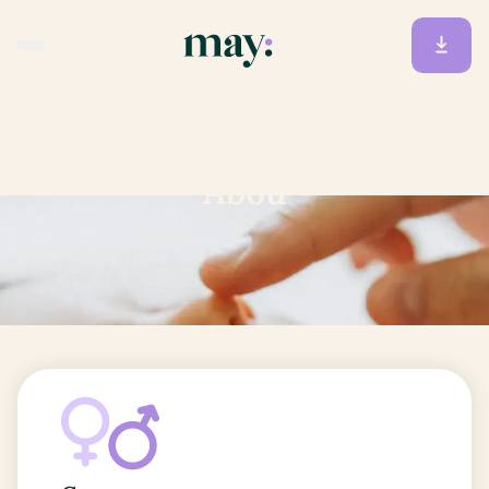
Accueil
/
Prénoms
/
Abou
Abou