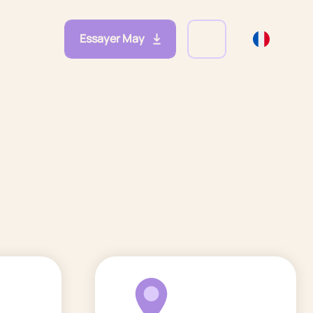
Essayer May
eprises