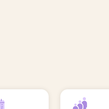
🆕 Polluants &
Etudes et
Entr
Grossesse
recherche
Comité scientifique
énoms
Exposition aux écrans des 0-3
ans
Sommeil de l'enfant
IA et parentalité