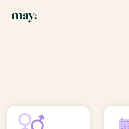
Application
Ressources
Fonctionnalités
Blog
Accueil
/
Prénoms
/
Abdelkarim
Mission
Guide des pr
Abdelkarim
Newsletters