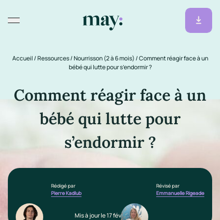
Accueil
/
Ressources
/
Nourrisson (2 à 6 mois)
/
Comment réagir face à un
bébé qui lutte pour s’endormir ?
Comment réagir face à un
bébé qui lutte pour
s’endormir ?
Rédigé par
Révisé par
Pierre Kadlub
Emmanuelle Rigeade
Mis à jour le 17 février 2026