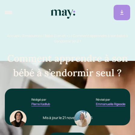
Accueil
/
Ressources
/
Bébé (1 an et +)
/
Comment apprendre à son bébé à
s’endormir seul ?
Comment apprendre à son
bébé à s’endormir seul ?
Rédigé par
Révisé par
Pierre Kadlub
Emmanuelle Rigeade
Mis à jour le 21 novembre 2025