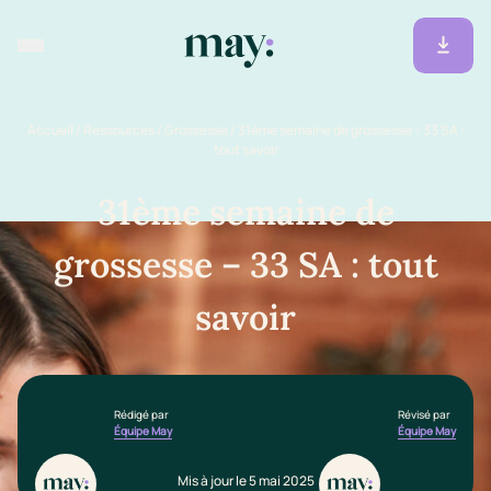
Accueil
/
Ressources
/
Grossesse
/
31ème semaine de grossesse – 33 SA :
tout savoir
31ème semaine de
grossesse – 33 SA : tout
savoir
Rédigé par
Révisé par
Équipe May
Équipe May
Mis à jour le 5 mai 2025