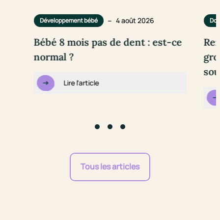
–
4 août 2026
Développement bébé
Dou
Bébé 8 mois pas de dent : est-ce
Rem
normal ?
gro
sou
Lire l'article
Go to slide #1
Go to slide #2
Go to slide #3
Tous les articles