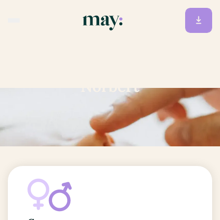
Accueil
/
Prénoms
/
Norbert
Norbert