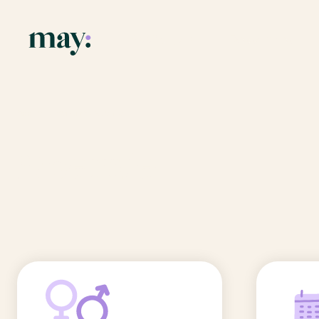
Application
Ressources
Fonctionnalités
Blog
Accueil
/
Prénoms
/
Noemie
Mission
Guide des pr
Noemie
Newsletters