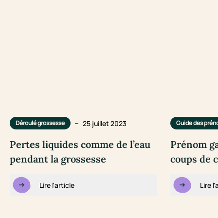
–
25 juillet 2023
Déroulé grossesse
Guide des pré
Pertes liquides comme de l’eau
Prénom ga
pendant la grossesse
coups de 
Lire l'article
Lire l'