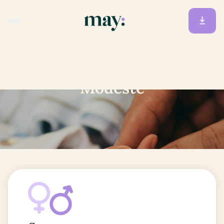
Accueil
/
Prénoms
/
Modeste
Modeste