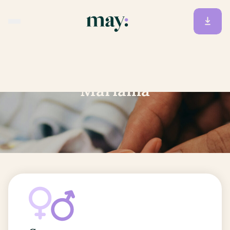
Accueil
/
Prénoms
/
Mariama
Mariama