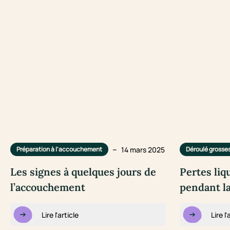
–
14 mars 2025
Préparation à l'accouchement
Déroulé grosse
Les signes à quelques jours de
Pertes liq
l’accouchement
pendant l
Lire l'article
Lire l'