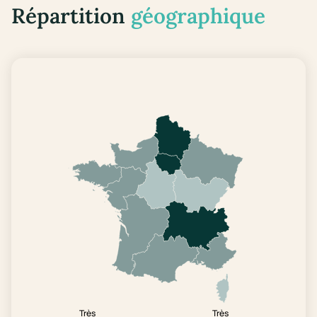
Répartition
géographique
Très
Très