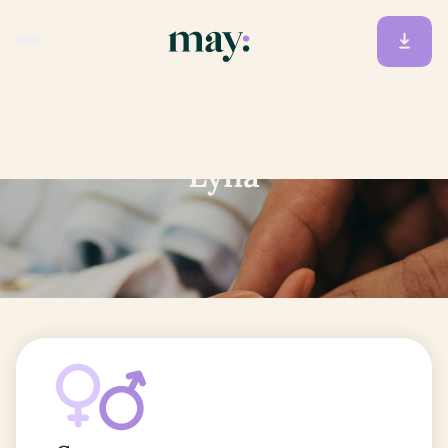
Accueil
/
Prénoms
/
Lyna
Lyna