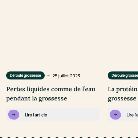
–
25 juillet 2023
Déroulé grossesse
Déroulé grosse
Pertes liquides comme de l’eau
La protéin
pendant la grossesse
grossesse 
Lire l'article
Lire l'