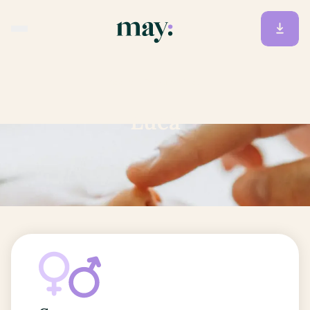
Accueil
/
Prénoms
/
Luca
Luca