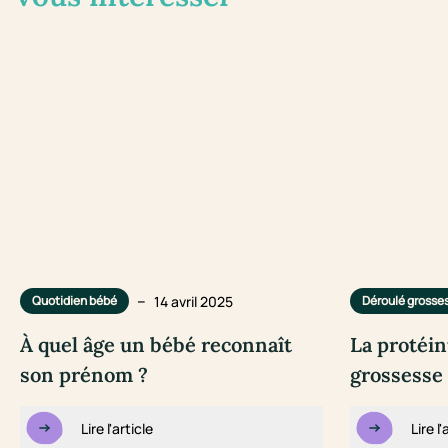
–
14 avril 2025
Quotidien bébé
Déroulé grosse
À quel âge un bébé reconnaît
La protéin
son prénom ?
grossesse 
Lire l'article
Lire l'