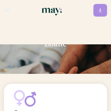
Accueil
/
Prénoms
/
Loane
Loane