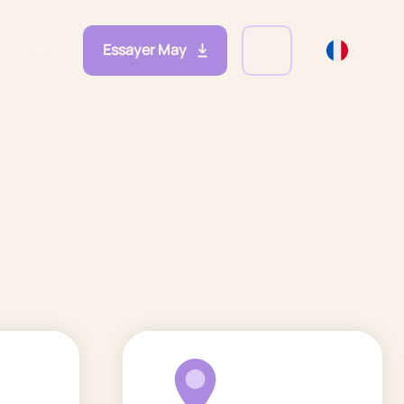
Essayer May
eprises