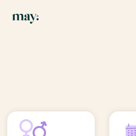
Application
Ressources
Fonctionnalités
Blog
Accueil
/
Prénoms
/
Lenaick
Mission
Guide des pr
Lenaick
Newsletters