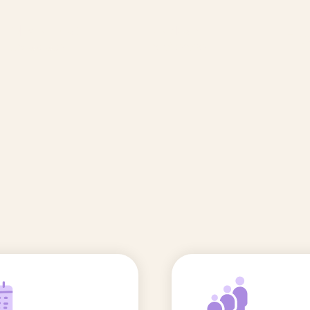
🆕 Polluants &
Etudes et
Entr
Grossesse
recherche
Comité scientifique
énoms
Exposition aux écrans des 0-3
ans
Sommeil de l'enfant
IA et parentalité