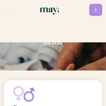
Accueil
/
Prénoms
/
Leina
Leina