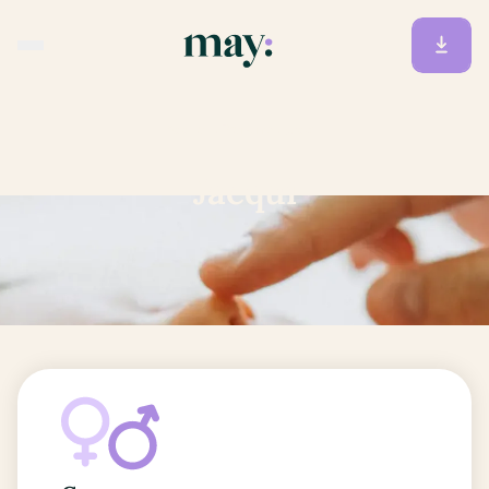
Accueil
/
Prénoms
/
Jacqui
Jacqui