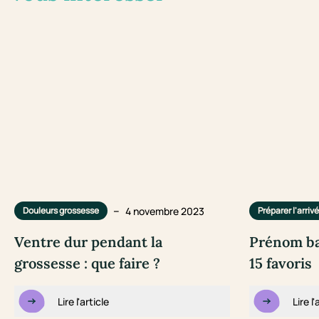
–
4 novembre 2023
Douleurs grossesse
Préparer l'arriv
Ventre dur pendant la
Prénom ba
grossesse : que faire ?
15 favoris
Lire l'article
Lire l'