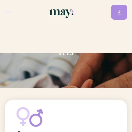
Accueil
/
Prénoms
/
Iris
Iris