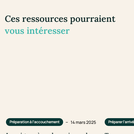
Ces ressources pourraient
vous intéresser
–
14 mars 2025
Préparation à l'accouchement
Préparer l'arriv