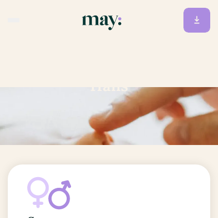
Accueil
/
Prénoms
/
Hans
Hans