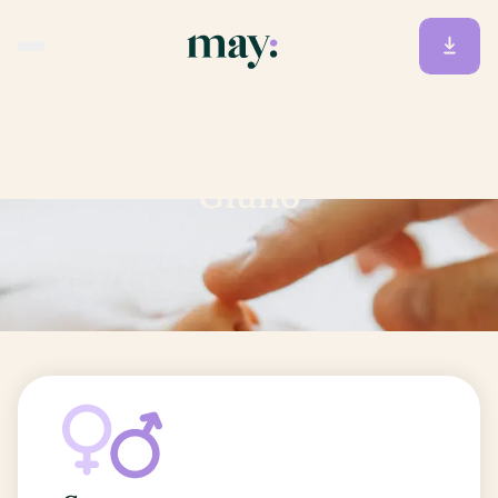
Accueil
/
Prénoms
/
Giulio
Giulio